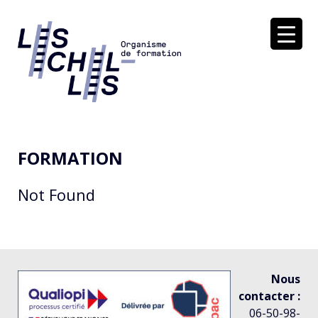
Soutenir dans la réflexion et l'action
LES ÉCHELLES
FORMATION
Not Found
Nous
contacter :
06-50-98-